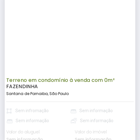
Terreno em condomínio à venda com 0m²
FAZENDINHA
Santana de Parnaiba, São Paulo
Sem infromação
Sem informação
Sem informação
Sem informação
Valor do aluguel
Valor do imóvel
Sem informação
Sem informação