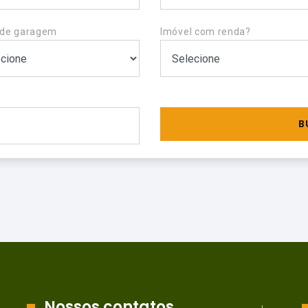
 de garagem
Imóvel com renda?
B
Nossos contatos