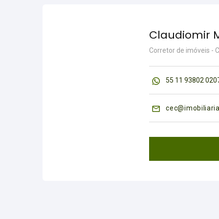
Claudiomir 
Corretor de imóveis -
55 11 93802 020
cec@imobiliari