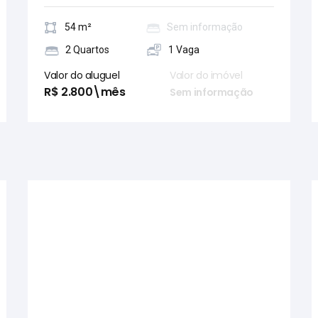
54 m²
Sem informação
2 Quartos
1 Vaga
Valor do aluguel
Valor do imóvel
R$ 2.800\mês
Sem informação