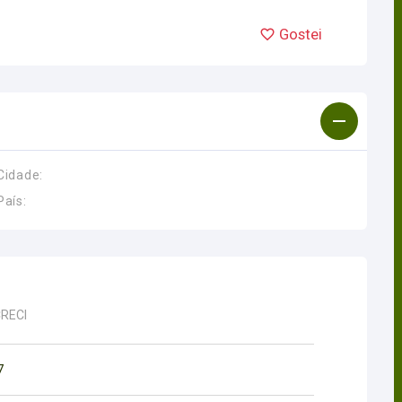
Gostei
Cidade:
País:
CRECI
7